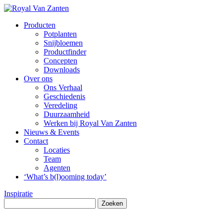
Producten
Potplanten
Snijbloemen
Productfinder
Concepten
Downloads
Over ons
Ons Verhaal
Geschiedenis
Veredeling
Duurzaamheid
Werken bij Royal Van Zanten
Nieuws & Events
Contact
Locaties
Team
Agenten
‘What’s b(l)ooming today’
Inspiratie