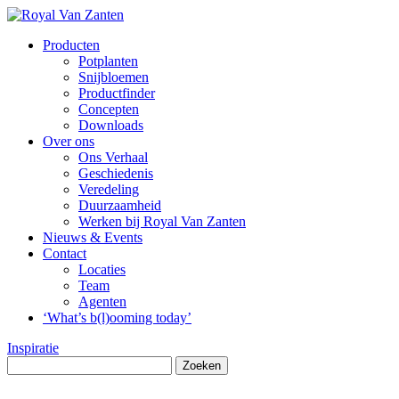
Producten
Potplanten
Snijbloemen
Productfinder
Concepten
Downloads
Over ons
Ons Verhaal
Geschiedenis
Veredeling
Duurzaamheid
Werken bij Royal Van Zanten
Nieuws & Events
Contact
Locaties
Team
Agenten
‘What’s b(l)ooming today’
Inspiratie