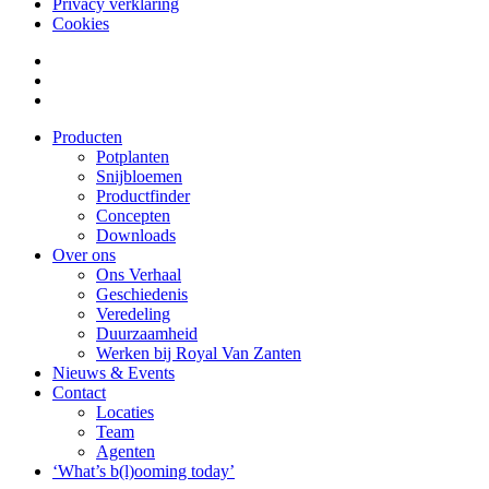
Privacy verklaring
Cookies
Producten
Potplanten
Snijbloemen
Productfinder
Concepten
Downloads
Over ons
Ons Verhaal
Geschiedenis
Veredeling
Duurzaamheid
Werken bij Royal Van Zanten
Nieuws & Events
Contact
Locaties
Team
Agenten
‘What’s b(l)ooming today’