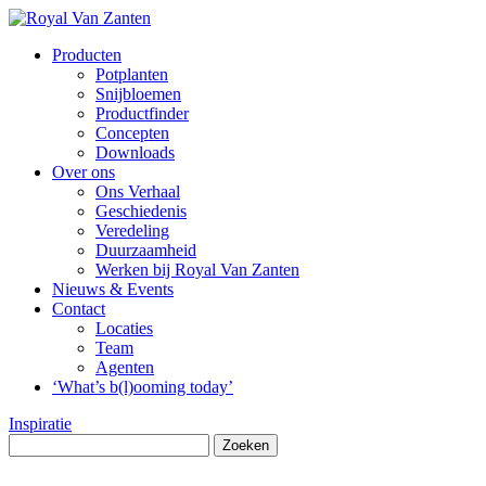
Producten
Potplanten
Snijbloemen
Productfinder
Concepten
Downloads
Over ons
Ons Verhaal
Geschiedenis
Veredeling
Duurzaamheid
Werken bij Royal Van Zanten
Nieuws & Events
Contact
Locaties
Team
Agenten
‘What’s b(l)ooming today’
Inspiratie