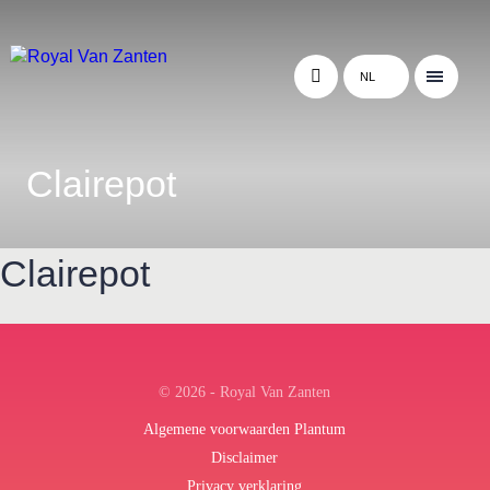
NL
Clairepot
Clairepot
← Terug naar het overzicht
© 2026 - Royal Van Zanten
Algemene voorwaarden Plantum
Disclaimer
Privacy verklaring