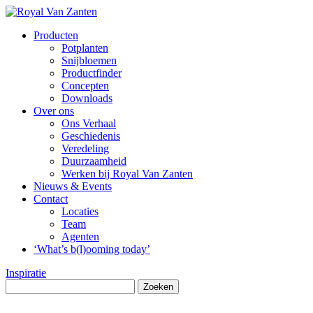
Producten
Potplanten
Snijbloemen
Productfinder
Concepten
Downloads
Over ons
Ons Verhaal
Geschiedenis
Veredeling
Duurzaamheid
Werken bij Royal Van Zanten
Nieuws & Events
Contact
Locaties
Team
Agenten
‘What’s b(l)ooming today’
Inspiratie