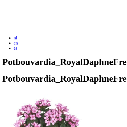
nl
en
es
Potbouvardia_RoyalDaphneFre
Potbouvardia_RoyalDaphneFre