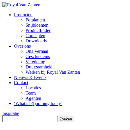
Producten
Potplanten
Snijbloemen
Productfinder
Concepten
Downloads
Over ons
Ons Verhaal
Geschiedenis
Veredeling
Duurzaamheid
Werken bij Royal Van Zanten
Nieuws & Events
Contact
Locaties
Team
Agenten
‘What’s b(l)ooming today’
Inspiratie