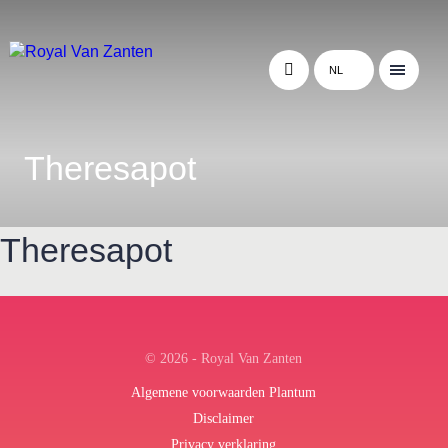
NL
Theresapot
Theresapot
← Terug naar het overzicht
© 2026 - Royal Van Zanten
Algemene voorwaarden Plantum
Disclaimer
Privacy verklaring