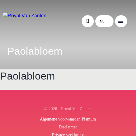
NL
Paolabloem
Paolabloem
← Terug naar het overzicht
© 2026 - Royal Van Zanten
Algemene voorwaarden Plantum
Disclaimer
Privacy verklaring