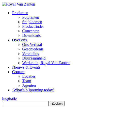
Producten
Potplanten
Snijbloemen
Productfinder
Concepten
Downloads
Over ons
Ons Verhaal
Geschiedenis
Veredeling
Duurzaamheid
Werken bij Royal Van Zanten
Nieuws & Events
Contact
Locaties
Team
Agenten
‘What’s b(l)ooming today’
Inspiratie