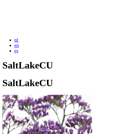
nl
en
es
SaltLakeCU
SaltLakeCU