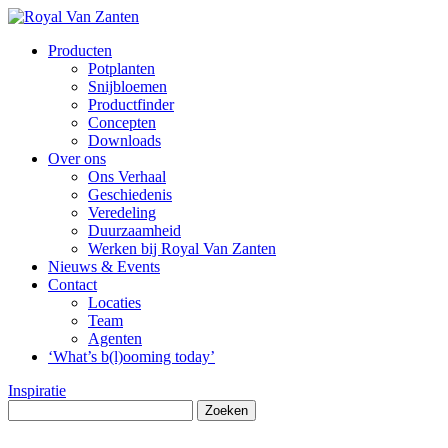
Producten
Potplanten
Snijbloemen
Productfinder
Concepten
Downloads
Over ons
Ons Verhaal
Geschiedenis
Veredeling
Duurzaamheid
Werken bij Royal Van Zanten
Nieuws & Events
Contact
Locaties
Team
Agenten
‘What’s b(l)ooming today’
Inspiratie