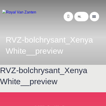
NL
RVZ-bolchrysant_Xenya
White__preview
RVZ-bolchrysant_Xenya
White__preview
← Terug naar het overzicht