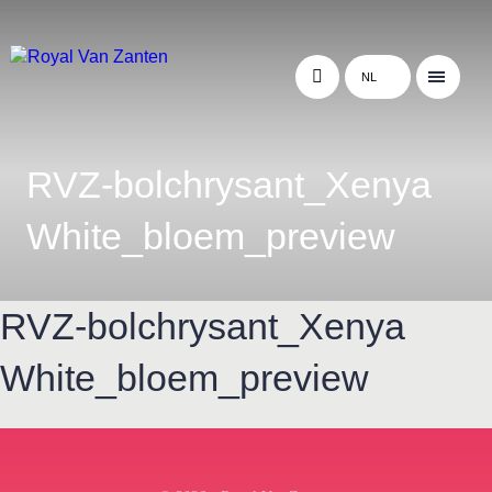
NL
RVZ-bolchrysant_Xenya
White_bloem_preview
RVZ-bolchrysant_Xenya
White_bloem_preview
← Terug naar het overzicht