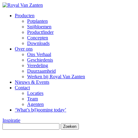
Producten
Potplanten
Snijbloemen
Productfinder
Concepten
Downloads
Over ons
Ons Verhaal
Geschiedenis
Veredeling
Duurzaamheid
Werken bij Royal Van Zanten
Nieuws & Events
Contact
Locaties
Team
Agenten
‘What’s b(l)ooming today’
Inspiratie