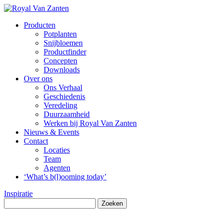
Producten
Potplanten
Snijbloemen
Productfinder
Concepten
Downloads
Over ons
Ons Verhaal
Geschiedenis
Veredeling
Duurzaamheid
Werken bij Royal Van Zanten
Nieuws & Events
Contact
Locaties
Team
Agenten
‘What’s b(l)ooming today’
Inspiratie