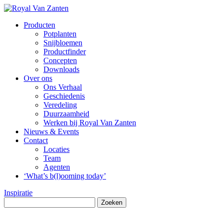
Producten
Potplanten
Snijbloemen
Productfinder
Concepten
Downloads
Over ons
Ons Verhaal
Geschiedenis
Veredeling
Duurzaamheid
Werken bij Royal Van Zanten
Nieuws & Events
Contact
Locaties
Team
Agenten
‘What’s b(l)ooming today’
Inspiratie