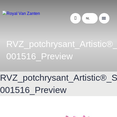
NL
RVZ_potchrysant_Artistic®
001516_Preview
RVZ_potchrysant_Artistic®_
001516_Preview