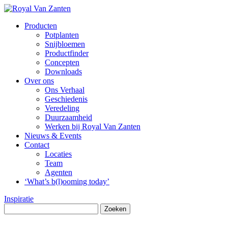
Producten
Potplanten
Snijbloemen
Productfinder
Concepten
Downloads
Over ons
Ons Verhaal
Geschiedenis
Veredeling
Duurzaamheid
Werken bij Royal Van Zanten
Nieuws & Events
Contact
Locaties
Team
Agenten
‘What’s b(l)ooming today’
Inspiratie