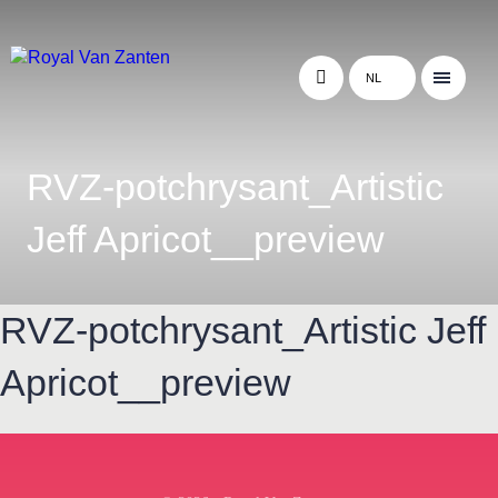
NL
RVZ-potchrysant_Artistic
Jeff Apricot__preview
RVZ-potchrysant_Artistic Jeff
Apricot__preview
← Terug naar het overzicht