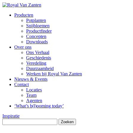
Producten
Potplanten
Snijbloemen
Productfinder
Concepten
Downloads
Over ons
Ons Verhaal
Geschiedenis
Veredeling
Duurzaamheid
Werken bij Royal Van Zanten
Nieuws & Events
Contact
Locaties
Team
Agenten
‘What’s b(l)ooming today’
Inspiratie