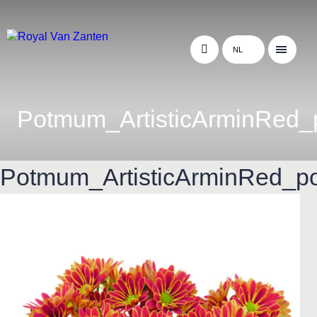
NL
Potmum_ArtisticArminRed_
Potmum_ArtisticArminRed_po