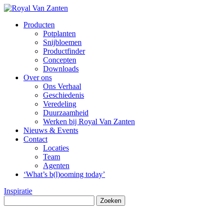
Producten
Potplanten
Snijbloemen
Productfinder
Concepten
Downloads
Over ons
Ons Verhaal
Geschiedenis
Veredeling
Duurzaamheid
Werken bij Royal Van Zanten
Nieuws & Events
Contact
Locaties
Team
Agenten
‘What’s b(l)ooming today’
Inspiratie