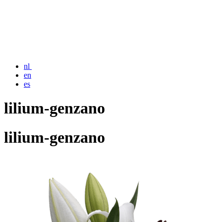
nl
en
es
lilium-genzano
lilium-genzano