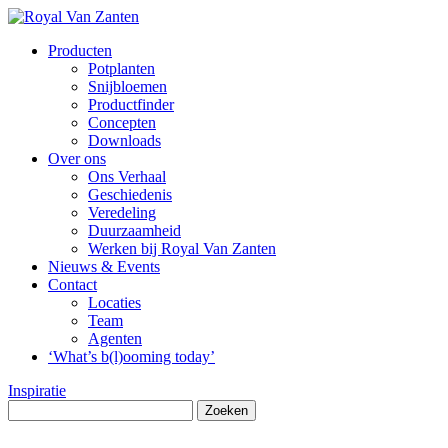
Producten
Potplanten
Snijbloemen
Productfinder
Concepten
Downloads
Over ons
Ons Verhaal
Geschiedenis
Veredeling
Duurzaamheid
Werken bij Royal Van Zanten
Nieuws & Events
Contact
Locaties
Team
Agenten
‘What’s b(l)ooming today’
Inspiratie