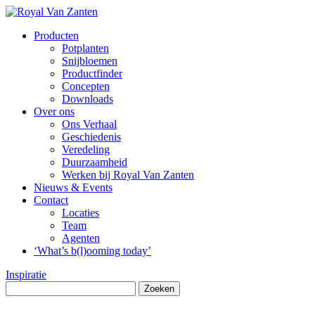
Producten
Potplanten
Snijbloemen
Productfinder
Concepten
Downloads
Over ons
Ons Verhaal
Geschiedenis
Veredeling
Duurzaamheid
Werken bij Royal Van Zanten
Nieuws & Events
Contact
Locaties
Team
Agenten
‘What’s b(l)ooming today’
Inspiratie