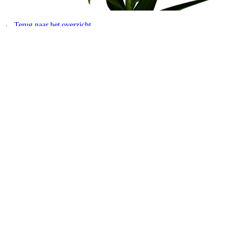
← Terug naar het overzicht
© 2026 - Royal Van Zanten
Algemene voorwaarden Plantum
Disclaimer
Privacy verklaring
Cookies
Producten
Potplanten
Snijbloemen
Productfinder
Concepten
Downloads
Over ons
Ons Verhaal
Geschiedenis
Veredeling