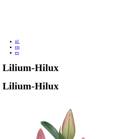
nl
en
es
Lilium-Hilux
Lilium-Hilux