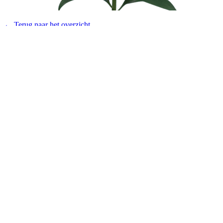
← Terug naar het overzicht
© 2026 - Royal Van Zanten
Algemene voorwaarden Plantum
Disclaimer
Privacy verklaring
Cookies
Producten
Potplanten
Snijbloemen
Productfinder
Concepten
Downloads
Over ons
Ons Verhaal
Geschiedenis
Veredeling