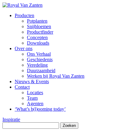
Producten
Potplanten
Snijbloemen
Productfinder
Concepten
Downloads
Over ons
Ons Verhaal
Geschiedenis
Veredeling
Duurzaamheid
Werken bij Royal Van Zanten
Nieuws & Events
Contact
Locaties
Team
Agenten
‘What’s b(l)ooming today’
Inspiratie