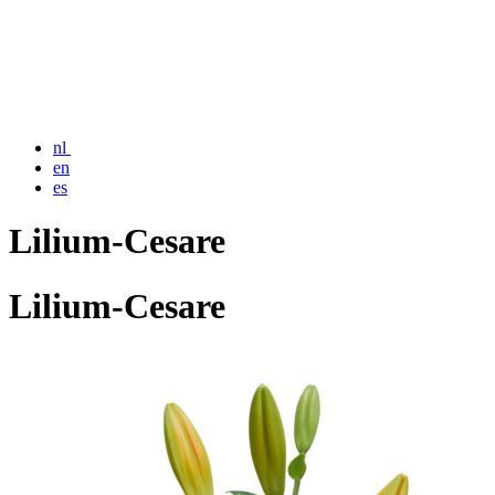
nl
en
es
Lilium-Cesare
Lilium-Cesare