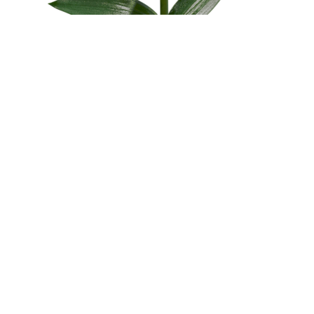
← Terug naar het overzicht
© 2026 - Royal Van Zanten
Algemene voorwaarden Plantum
Disclaimer
Privacy verklaring
Cookies
Producten
Potplanten
Snijbloemen
Productfinder
Concepten
Downloads
Over ons
Ons Verhaal
Geschiedenis
Veredeling