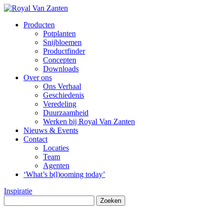
Producten
Potplanten
Snijbloemen
Productfinder
Concepten
Downloads
Over ons
Ons Verhaal
Geschiedenis
Veredeling
Duurzaamheid
Werken bij Royal Van Zanten
Nieuws & Events
Contact
Locaties
Team
Agenten
‘What’s b(l)ooming today’
Inspiratie