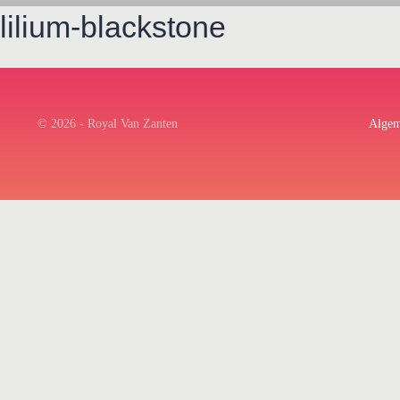
lilium-blackstone
© 2026 - Royal Van Zanten
Algem