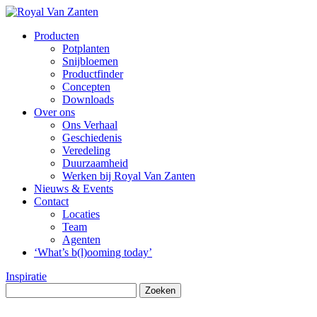
Producten
Potplanten
Snijbloemen
Productfinder
Concepten
Downloads
Over ons
Ons Verhaal
Geschiedenis
Veredeling
Duurzaamheid
Werken bij Royal Van Zanten
Nieuws & Events
Contact
Locaties
Team
Agenten
‘What’s b(l)ooming today’
Inspiratie