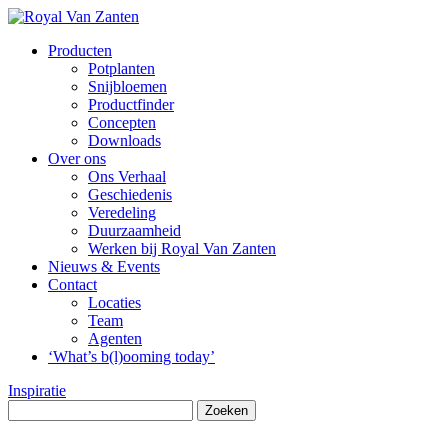
Producten
Potplanten
Snijbloemen
Productfinder
Concepten
Downloads
Over ons
Ons Verhaal
Geschiedenis
Veredeling
Duurzaamheid
Werken bij Royal Van Zanten
Nieuws & Events
Contact
Locaties
Team
Agenten
‘What’s b(l)ooming today’
Inspiratie