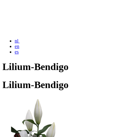
nl
en
es
Lilium-Bendigo
Lilium-Bendigo