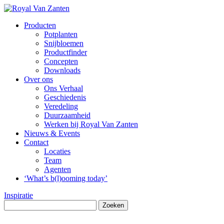
Producten
Potplanten
Snijbloemen
Productfinder
Concepten
Downloads
Over ons
Ons Verhaal
Geschiedenis
Veredeling
Duurzaamheid
Werken bij Royal Van Zanten
Nieuws & Events
Contact
Locaties
Team
Agenten
‘What’s b(l)ooming today’
Inspiratie