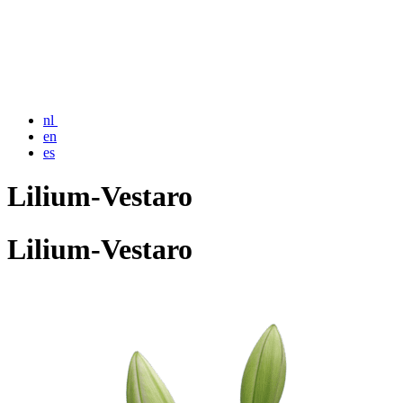
nl
en
es
Lilium-Vestaro
Lilium-Vestaro