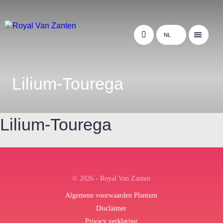
NL
Lilium-Tourega
Lilium-Tourega
← Terug naar het overzicht
© 2026 - Royal Van Zanten
Algemene voorwaarden Plantum
Disclaimer
Privacy verklaring