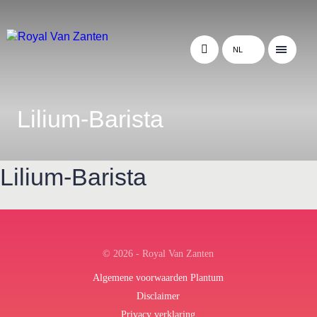
NL
Lilium-Barista
Lilium-Barista
← Terug naar het overzicht
© 2026 - Royal Van Zanten
Algemene voorwaarden Plantum
Disclaimer
Privacy verklaring