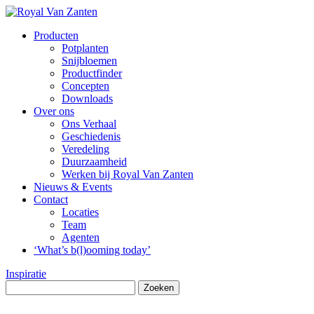
Producten
Potplanten
Snijbloemen
Productfinder
Concepten
Downloads
Over ons
Ons Verhaal
Geschiedenis
Veredeling
Duurzaamheid
Werken bij Royal Van Zanten
Nieuws & Events
Contact
Locaties
Team
Agenten
‘What’s b(l)ooming today’
Inspiratie