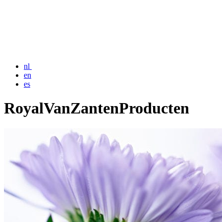
nl
en
es
RoyalVanZantenProducten