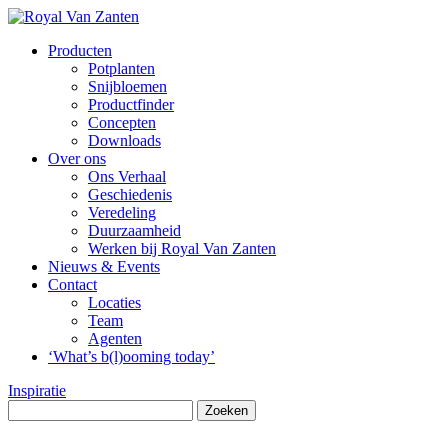
Producten
Potplanten
Snijbloemen
Productfinder
Concepten
Downloads
Over ons
Ons Verhaal
Geschiedenis
Veredeling
Duurzaamheid
Werken bij Royal Van Zanten
Nieuws & Events
Contact
Locaties
Team
Agenten
‘What’s b(l)ooming today’
Inspiratie