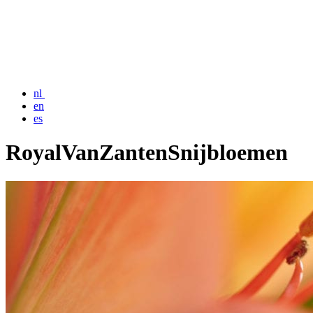
nl
en
es
RoyalVanZantenSnijbloemen