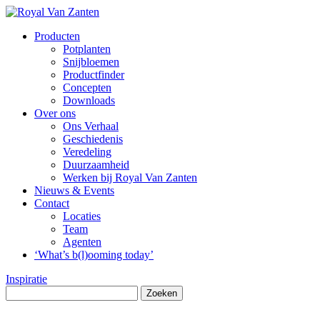
Producten
Potplanten
Snijbloemen
Productfinder
Concepten
Downloads
Over ons
Ons Verhaal
Geschiedenis
Veredeling
Duurzaamheid
Werken bij Royal Van Zanten
Nieuws & Events
Contact
Locaties
Team
Agenten
‘What’s b(l)ooming today’
Inspiratie