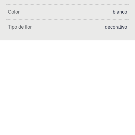
Color
blanco
Tipo de flor
decorativo