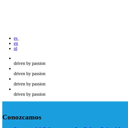
es
en
nl
driven by passion
driven by passion
driven by passion
driven by passion
Conozcamos