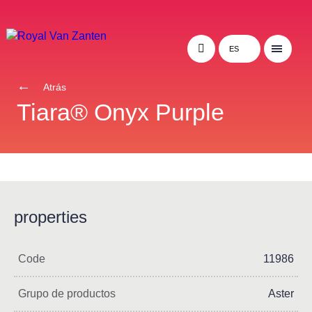
ES
Atrás
Tiara® Onyx Purple
properties
Code
11986
Grupo de productos
Aster