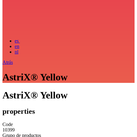
es
en
nl
Atrás
AstriX® Yellow
AstriX® Yellow
properties
Code
10399
Grupo de productos