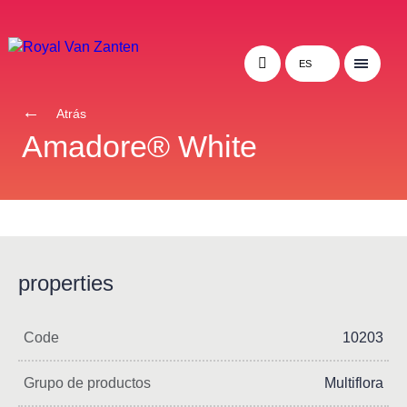
ES
Atrás
Amadore® White
properties
Code
10203
Grupo de productos
Multiflora