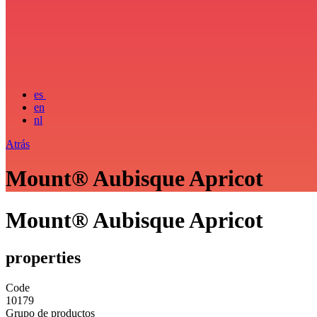
es
en
nl
Atrás
Mount® Aubisque Apricot
Mount® Aubisque Apricot
properties
Code
10179
Grupo de productos