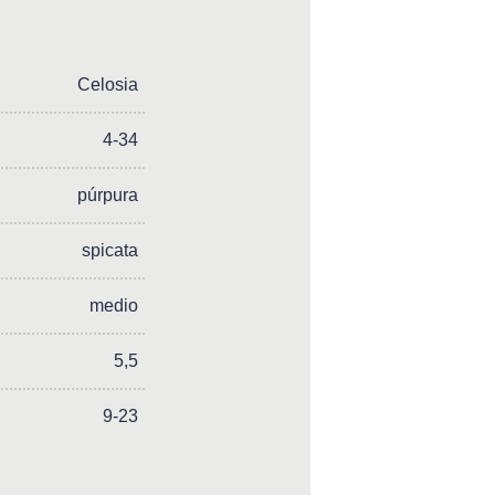
Celosia
4-34
púrpura
spicata
medio
5,5
9-23