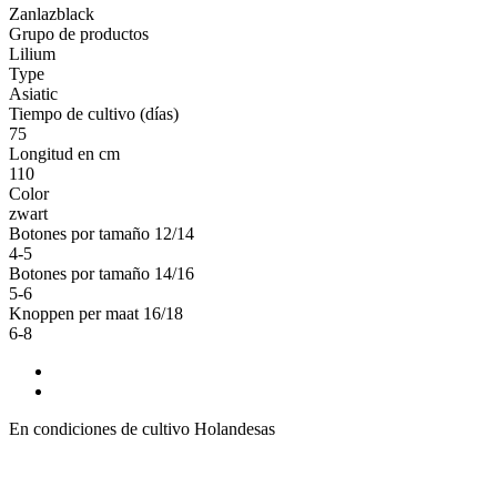
Zanlazblack
Grupo de productos
Lilium
Type
Asiatic
Tiempo de cultivo (días)
75
Longitud en cm
110
Color
zwart
Botones por tamaño 12/14
4-5
Botones por tamaño 14/16
5-6
Knoppen per maat 16/18
6-8
En condiciones de cultivo Holandesas