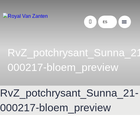
ES
RvZ_potchrysant_Sunna_2
000217-bloem_preview
RvZ_potchrysant_Sunna_21-
000217-bloem_preview