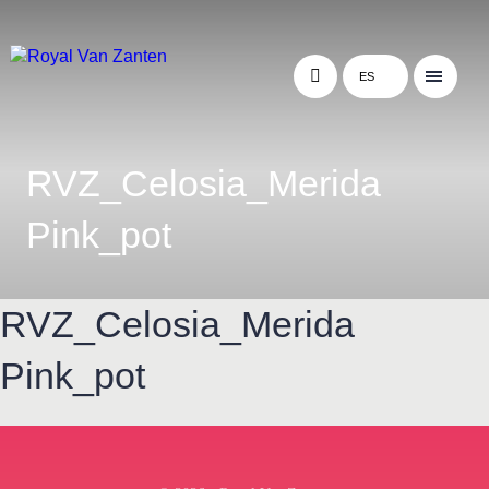
ES
RVZ_Celosia_Merida
Pink_pot
RVZ_Celosia_Merida
Pink_pot
← Terug naar het overzicht