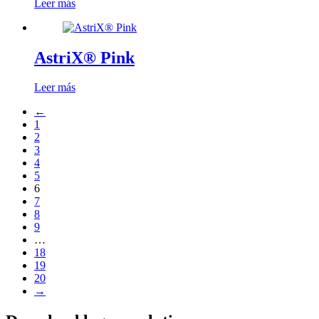
Leer más
AstriX® Pink
Leer más
←
1
2
3
4
5
6
7
8
9
…
18
19
20
→